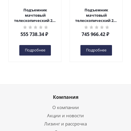
Подъемник
Подъемник
мачтовый
мачтовый
телескопический 200
телескопический 200
кг 6 м TOR GTWY6-200S
кг 10 м TOR GTWY10-
DC 2-мачтовый
200S DC 2-мачтовый
555 738.34
₽
745 966.42
₽
(автономный) (G) в
(автономный) (N) в
Чебоксарах
Чебоксарах
Подробнее
Подробнее
Компания
О компании
Акции и новости
Лизинг и рассрочка