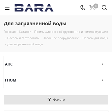
0
Для загрязненной воды
Главная
-
Каталог
-
Промышленное оборудование и комплектующие
-
Насосы и Мотопомпы
-
Насосное оборудование
-
Насосы для воды
-
Для загрязненной воды
АНС
ГНОМ
Фильтр