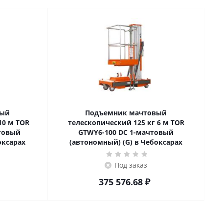
вый
Подъемник мачтовый
телескопический 125 кг 6 м TOR
товый
GTWY6-100 DC 1-мачтовый
оксарах
(автономный) (G) в Чебоксарах
Под заказ
375 576.68
₽