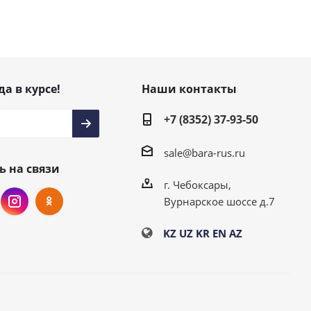
да в курсе!
Наши контакты
+7 (8352) 37-93-50
sale@bara-rus.ru
ь на связи
г. Чебоксары,
Вурнарское шоссе д.7
KZ
UZ
KR
EN
AZ