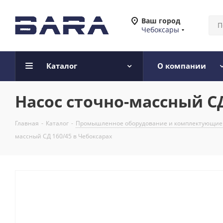
Ваш город
Чебоксары
Каталог
О компании
Насос сточно-массный СД
Главная
-
Каталог
-
Промышленное оборудование и комплектующие
массный СД 160/45 в Чебоксарах