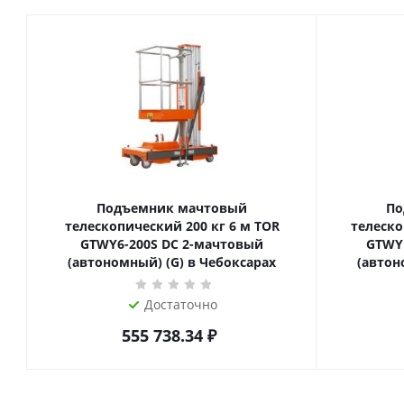
Подъемник мачтовый
По
телескопический 200 кг 6 м TOR
телескопиче
GTWY6-200S DC 2-мачтовый
GTWY
(автономный) (G) в Чебоксарах
(автон
Достаточно
555 738.34
₽