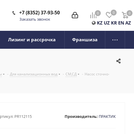
+7 (8352) 37-93-50
0
0
0
0
Заказать звонок
KZ
UZ
KR
EN
AZ
Лизинг и рассрочка
Франшиза
ы
-
Для канализационных вод
-
СМ,СД
-
Насос сточно-
ртикул:
PR112115
Производитель:
ПРАКТИК