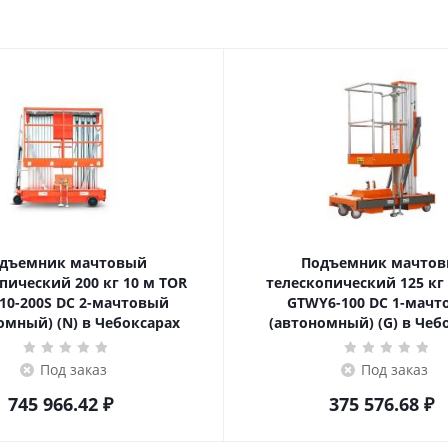
дъемник мачтовый
Подъемник мачто
ский 200 кг 10 м TOR
телескопический 125 кг 6 м TOR
10-200S DC 2-мачтовый
GTWY6-100 DC 1-мач
омный) (N) в Чебоксарах
(автономный) (G) в Чеб
Под заказ
Под заказ
745 966.42
₽
375 576.68
₽