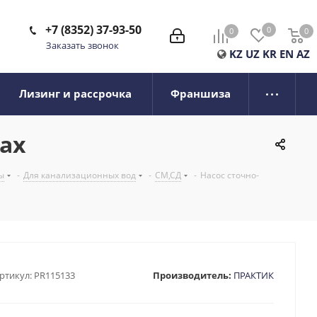
+7 (8352) 37-93-50
0
0
0
0
Заказать звонок
KZ
UZ
KR
EN
AZ
Лизинг и рассрочка
Франшиза
рах
ы
-
Для канализационных вод
-
СМ,СД
-
Насос сточно-
ртикул:
PR115133
Производитель:
ПРАКТИК