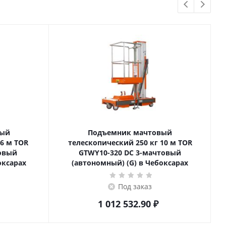
вый
Подъемник мачтовый
телескопический 250 кг 10 м TOR
товый
GTWY10-320 DC 3-мачтовый
оксарах
(автономный) (G) в Чебоксарах
Под заказ
1 012 532.90
₽