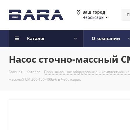
Ваш город
Чебоксары
Каталог
О компании
Насос сточно-массный СМ
Главная
-
Каталог
-
Промышленное оборудование и комплектующие
массный СМ 200-150-400а-6 в Чебоксарах