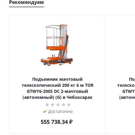
Рекомендуем
Подъемник мачтовый
По
телескопический 200 кг 6 м TOR
телескопиче
GTWY6-200S DC 2-мачтовый
GTWY
(автономный) (G) в Чебоксарах
(автон
Достаточно
555 738.34
₽