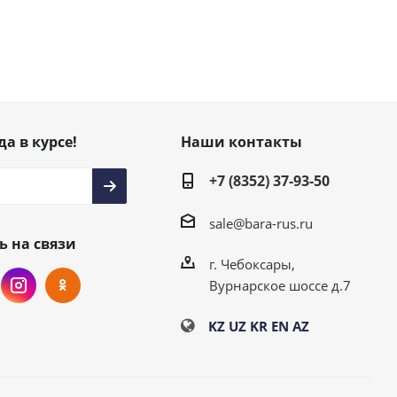
да в курсе!
Наши контакты
+7 (8352) 37-93-50
sale@bara-rus.ru
ь на связи
г. Чебоксары,
Вурнарское шоссе д.7
KZ
UZ
KR
EN
AZ