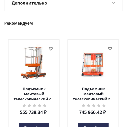
Дополнительно
Рекомендуем
Подъемник
Подъемник
мачтовый
мачтовый
телескопический 200
телескопический 200
кг 6 м TOR GTWY6-200S
кг 10 м TOR GTWY10-
DC 2-мачтовый
200S DC 2-мачтовый
555 738.34
₽
745 966.42
₽
(автономный) (G) в
(автономный) (N) в
Чебоксарах
Чебоксарах