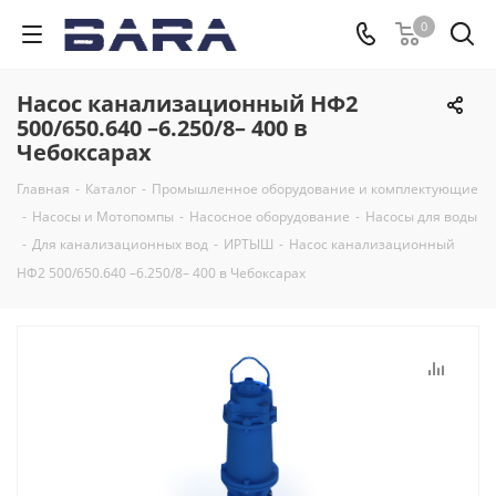
0
Насос канализационный НФ2
500/650.640 –6.250/8– 400 в
Чебоксарах
Главная
-
Каталог
-
Промышленное оборудование и комплектующие
-
Насосы и Мотопомпы
-
Насосное оборудование
-
Насосы для воды
-
Для канализационных вод
-
ИРТЫШ
-
Насос канализационный
НФ2 500/650.640 –6.250/8– 400 в Чебоксарах