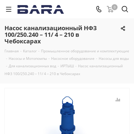
0
Насос канализационный НФ3
100/250.240 – 11/ 4 – 210 в
Чебоксарах
Главная
-
Каталог
-
Промышленное оборудование и комплектующие
-
Насосы и Мотопомпы
-
Насосное оборудование
-
Насосы для воды
-
Для канализационных вод
-
ИРТЫШ
-
Насос канализационный
НФ3 100/250.240 – 11/ 4 – 210 в Чебоксарах