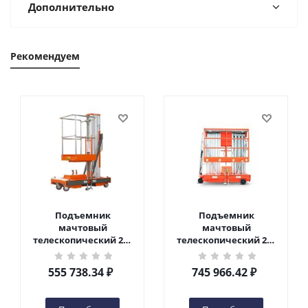
Дополнительно
Рекомендуем
Подъемник
Подъемник
мачтовый
мачтовый
телескопический 200
телескопический 200
кг 6 м TOR GTWY6-200S
кг 10 м TOR GTWY10-
DC 2-мачтовый
200S DC 2-мачтовый
555 738.34
₽
745 966.42
₽
(автономный) (G) в
(автономный) (N) в
Чебоксарах
Чебоксарах