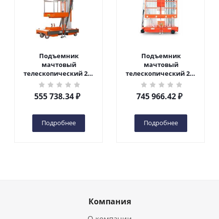
Подъемник
Подъемник
мачтовый
мачтовый
телескопический 200
телескопический 200
кг 6 м TOR GTWY6-200S
кг 10 м TOR GTWY10-
DC 2-мачтовый
200S DC 2-мачтовый
555 738.34
₽
745 966.42
₽
(автономный) (G) в
(автономный) (N) в
Чебоксарах
Чебоксарах
Подробнее
Подробнее
Компания
О компании