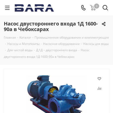
0
Насос двустороннего входа 1Д 1600-
90а в Чебоксарах
Главная
-
Каталог
-
Промышленное оборудование и комплектующие
-
Насосы и Мотопомпы
-
Насосное оборудование
-
Насосы для воды
-
Для чистой воды
-
Д,1Д – двустороннего входа
-
Насос
двустороннего входа 1Д 1600-90а в Чебоксарах