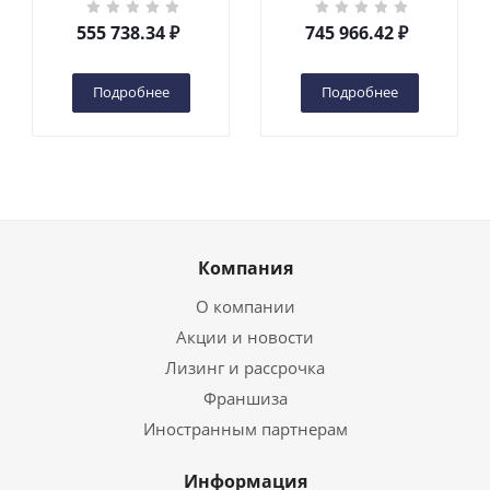
кг 6 м TOR GTWY6-200S
кг 10 м TOR GTWY10-
DC 2-мачтовый
200S DC 2-мачтовый
555 738.34
₽
745 966.42
₽
(автономный) (G) в
(автономный) (N) в
Чебоксарах
Чебоксарах
Подробнее
Подробнее
Компания
О компании
Акции и новости
Лизинг и рассрочка
Франшиза
Иностранным партнерам
Информация