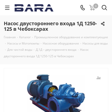
0
Насос двустороннего входа 1Д 1250-
125 в Чебоксарах
Главная
-
Каталог
-
Промышленное оборудование и комплектующие
-
Насосы и Мотопомпы
-
Насосное оборудование
-
Насосы для воды
-
Для чистой воды
-
Д,1Д – двустороннего входа
-
Насос
двустороннего входа 1Д 1250-125 в Чебоксарах