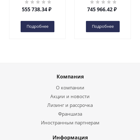
кг 6 м TOR GTWY6-200S
кг 10 м TOR GTWY10-
DC 2-мачтовый
200S DC 2-мачтовый
555 738.34
₽
745 966.42
₽
(автономный) (G) в
(автономный) (N) в
Чебоксарах
Чебоксарах
Подробнее
Подробнее
Компания
О компании
Акции и новости
Лизинг и рассрочка
Франшиза
Иностранным партнерам
Информация