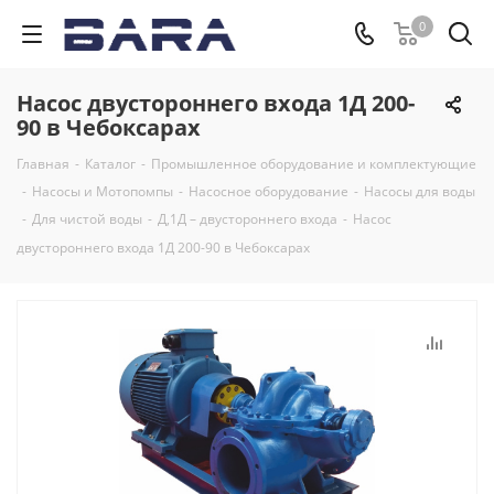
0
Насос двустороннего входа 1Д 200-
90 в Чебоксарах
Главная
-
Каталог
-
Промышленное оборудование и комплектующие
-
Насосы и Мотопомпы
-
Насосное оборудование
-
Насосы для воды
-
Для чистой воды
-
Д,1Д – двустороннего входа
-
Насос
двустороннего входа 1Д 200-90 в Чебоксарах