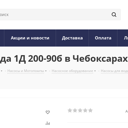
Акции и новости
Доставка
Оплата
Л
да 1Д 200-90б в Чебоксарах
-
Насосы и Мотопомпы
-
Насосное оборудование
-
Насосы для вод
А