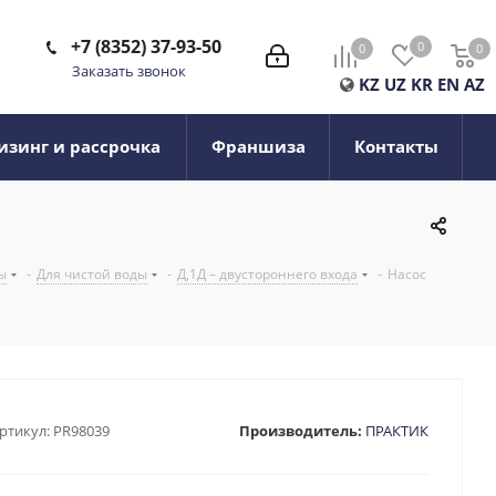
+7 (8352) 37-93-50
0
0
0
0
Заказать звонок
KZ
UZ
KR
EN
AZ
изинг и рассрочка
Франшиза
Контакты
ы
-
Для чистой воды
-
Д,1Д – двустороннего входа
-
Насос
ртикул:
PR98039
Производитель:
ПРАКТИК