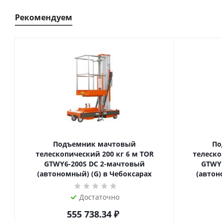
Рекомендуем
Подъемник мачтовый
По
телескопический 200 кг 6 м TOR
телескопиче
GTWY6-200S DC 2-мачтовый
GTWY
(автономный) (G) в Чебоксарах
(автон
Достаточно
555 738.34
₽