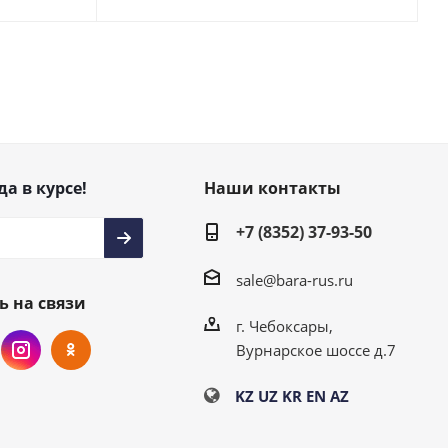
да в курсе!
Наши контакты
+7 (8352) 37-93-50
sale@bara-rus.ru
ь на связи
г. Чебоксары,
Вурнарское шоссе д.7
KZ
UZ
KR
EN
AZ