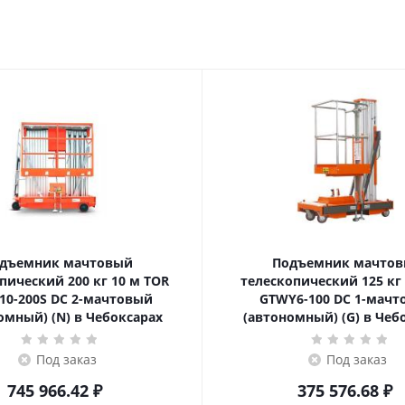
дъемник мачтовый
Подъемник мачто
ский 200 кг 10 м TOR
телескопический 125 кг 6 м TOR
10-200S DC 2-мачтовый
GTWY6-100 DC 1-мач
омный) (N) в Чебоксарах
(автономный) (G) в Чеб
Под заказ
Под заказ
745 966.42
₽
375 576.68
₽