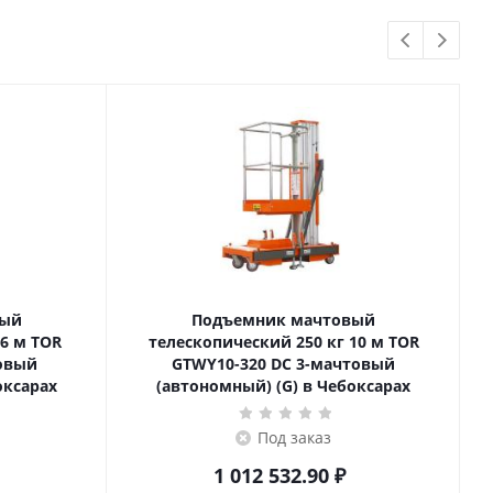
вый
Подъемник мачтовый
телескопический 250 кг 10 м TOR
товый
GTWY10-320 DC 3-мачтовый
оксарах
(автономный) (G) в Чебоксарах
Под заказ
1 012 532.90
₽