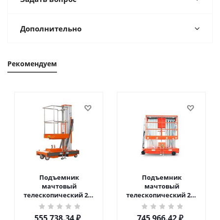
Дополнительно
Рекомендуем
Подъемник
Подъемник
мачтовый
мачтовый
телескопический 200
телескопический 200
кг 6 м TOR GTWY6-200S
кг 10 м TOR GTWY10-
DC 2-мачтовый
200S DC 2-мачтовый
555 738.34
₽
745 966.42
₽