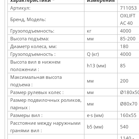
характеристики *
измерения
Артикул:
711053
OXLIFT
Бренд, Модель:
АС 40
Грузоподъемность:
кг
4000
Высота подъёма:
мм
85-200
Диаметр колеса, мм:
180
Грузоподъемность :
Q (кг)
4000
Высота вил в нижнем
h13 (мм)
85
положении :
Максимальная высота
мм
200
подъема :
Размер рулевых колес :
мм
Ø180х5
Размер подвилочных роликов,
мм
Ø80х70
парных :
Размеры вил :
e·s (мм)
160х55
Расстояние между наружными
b5 (мм)
540
гранями вил :
1140 -