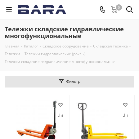
0
Тележки складские гидравлические
многофункциональные
Главная
-
Каталог
-
Складское оборудование
-
Складская техника
-
Тележки
-
Тележки гидравлические (роклы)
-
Тележки складские гидравлические многофункциональные
Фильтр