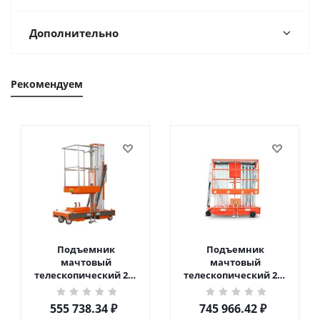
Дополнительно
Рекомендуем
Подъемник
Подъемник
мачтовый
мачтовый
телескопический 200
телескопический 200
кг 6 м TOR GTWY6-200S
кг 10 м TOR GTWY10-
DC 2-мачтовый
200S DC 2-мачтовый
555 738.34
₽
745 966.42
₽
(автономный) (G) в
(автономный) (N) в