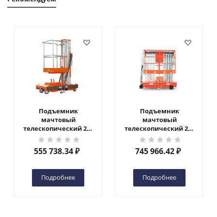
Подъемник
Подъемник
мачтовый
мачтовый
телескопический 200
телескопический 200
кг 6 м TOR GTWY6-200S
кг 10 м TOR GTWY10-
DC 2-мачтовый
200S DC 2-мачтовый
555 738.34
₽
745 966.42
₽
(автономный) (G) в
(автономный) (N) в
Чебоксарах
Чебоксарах
Подробнее
Подробнее