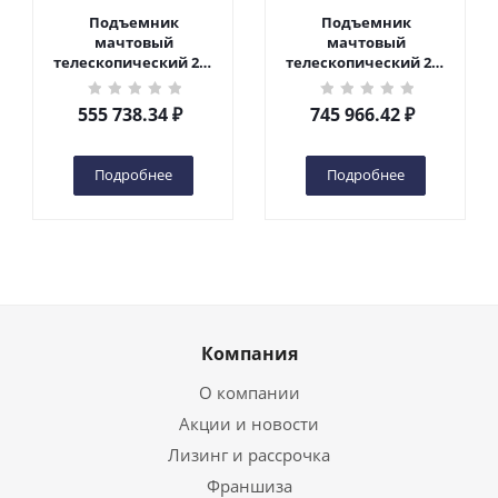
Подъемник
Подъемник
мачтовый
мачтовый
телескопический 200
телескопический 200
кг 6 м TOR GTWY6-200S
кг 10 м TOR GTWY10-
DC 2-мачтовый
200S DC 2-мачтовый
555 738.34
₽
745 966.42
₽
(автономный) (G) в
(автономный) (N) в
Чебоксарах
Чебоксарах
Подробнее
Подробнее
Компания
О компании
Акции и новости
Лизинг и рассрочка
Франшиза