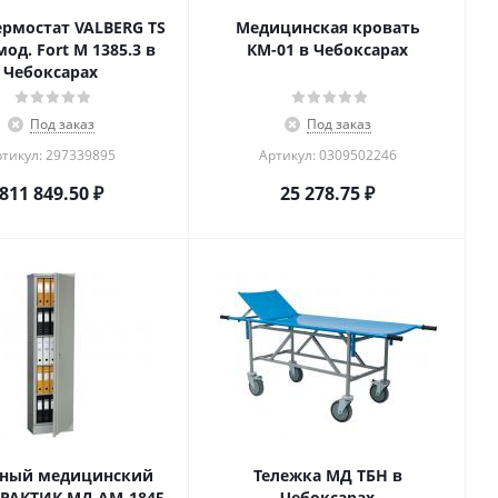
ермостат VALBERG TS
Медицинская кровать
 мод. Fort M 1385.3 в
КМ-01 в Чебоксарах
Чебоксарах
Под заказ
Под заказ
тикул: 297339895
Артикул: 0309502246
811 849.50
₽
25 278.75
₽
ный медицинский
Тележка МД ТБН в
РАКТИК МД АМ-1845
Чебоксарах