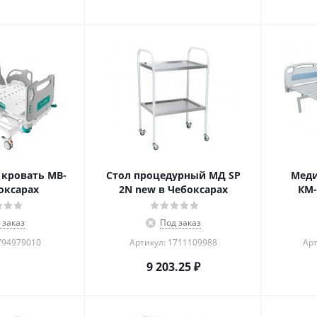
кровать MB-
Стол процедурный МД SP
Меди
оксарах
2N new в Чебоксарах
КМ-
 заказ
Под заказ
794979010
Артикул: 1711109988
Арт
9 203.25
₽