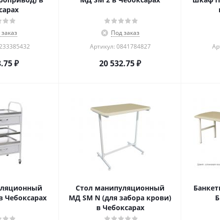
сарах
 заказ
Под заказ
1233385432
Артикул: 0841784827
Ар
8.75
₽
20 532.75
₽
уляционный
Стол манипуляционный
Банкет
в Чебоксарах
МД SM N (для забора крови)
Б
в Чебоксарах