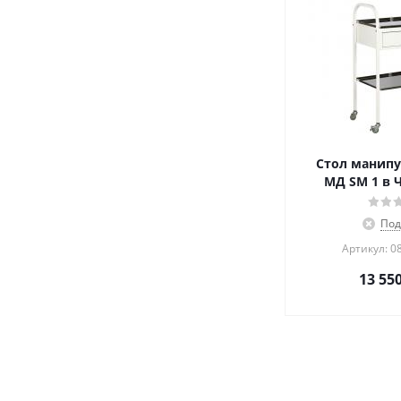
Стол манип
МД SM 1 в 
Под
Артикул: 0
13 55