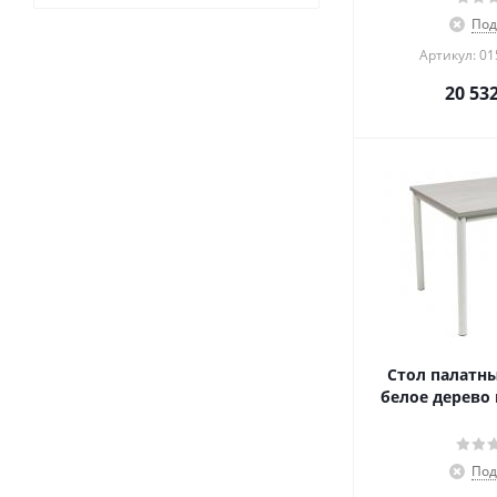
Под
Артикул: 0
20 53
Стол палатн
белое дерево 
Под