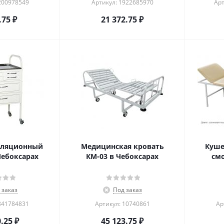
200978549
Артикул: 1922685970
Арт
.75
₽
21 372.75
₽
уляционный
Медицинская кровать
Куше
Чебоксарах
КМ-03 в Чебоксарах
смо
 заказ
Под заказ
841784831
Артикул: 10740861
Ар
0.25
₽
45 123.75
₽