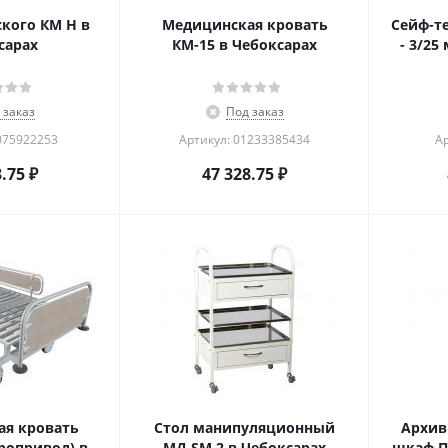
кого КМ Н в
Медицинская кровать
Сейф-т
сарах
КМ-15 в Чебоксарах
- 3/25
 заказ
Под заказ
075922253
Артикул: 01233385434
Ар
3.75
₽
47 328.75
₽
я кровать
Стол манипуляционный
Архив
ропривод) в
МД SM 2 в Чебоксарах
шкаф П