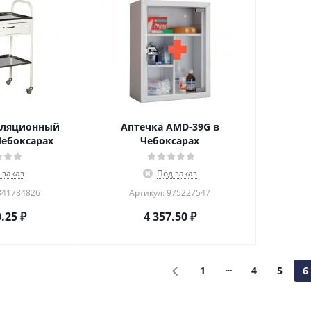
уляционный
Аптечка AMD-39G в
Чебоксарах
Чебоксарах
 заказ
Под заказ
841784826
Артикул: 975227547
0.25
₽
4 357.50
₽
1
4
5
6