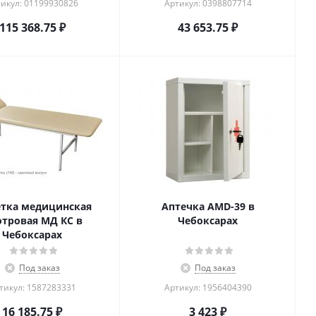
икул: 01199930826
Артикул: 0398807714
115 368.75
₽
43 653.75
₽
тка медицинская
Аптечка AMD-39 в
тровая МД КС в
Чебоксарах
Чебоксарах
Под заказ
Под заказ
тикул: 1587283331
Артикул: 1956404390
16 185.75
₽
3 423
₽