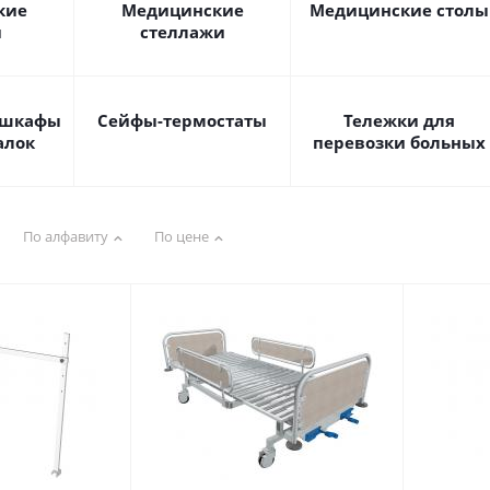
кие
Медицинские
Медицинские столы
и
стеллажи
 шкафы
Сейфы-термостаты
Тележки для
алок
перевозки больных
По алфавиту
По цене