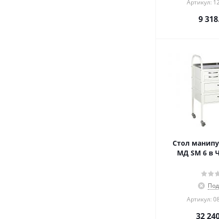
Артикул: 1
9 318
Стол манип
МД SM 6 в 
Под
Артикул: 0
32 24