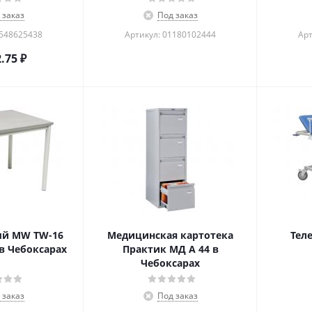
 заказ
Под заказ
1548625438
Артикул: 01180102444
Арт
2.75
₽
ый MW TW-16
Медицинская картотека
Тел
в Чебоксарах
Практик МД A 44 в
Чебоксарах
 заказ
Под заказ