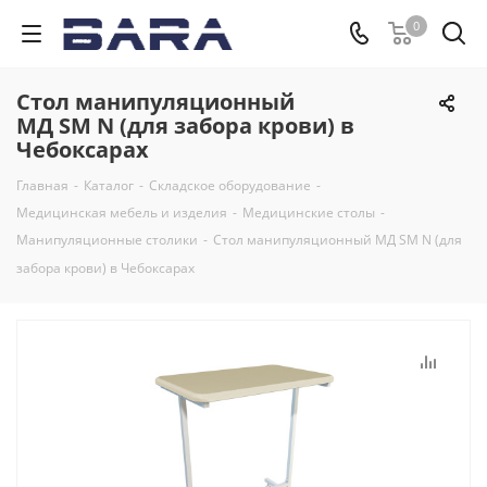
0
Стол манипуляционный
МД SM N (для забора крови) в
Чебоксарах
Главная
-
Каталог
-
Складское оборудование
-
Медицинская мебель и изделия
-
Медицинские столы
-
Манипуляционные столики
-
Стол манипуляционный МД SM N (для
забора крови) в Чебоксарах