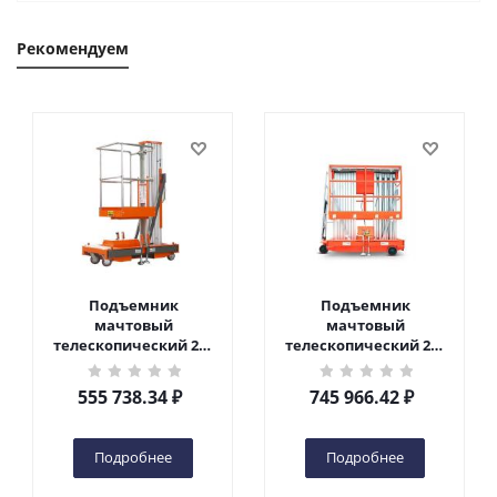
Рекомендуем
Подъемник
Подъемник
мачтовый
мачтовый
телескопический 200
телескопический 200
кг 6 м TOR GTWY6-200S
кг 10 м TOR GTWY10-
DC 2-мачтовый
200S DC 2-мачтовый
555 738.34
₽
745 966.42
₽
(автономный) (G) в
(автономный) (N) в
Чебоксарах
Чебоксарах
Подробнее
Подробнее