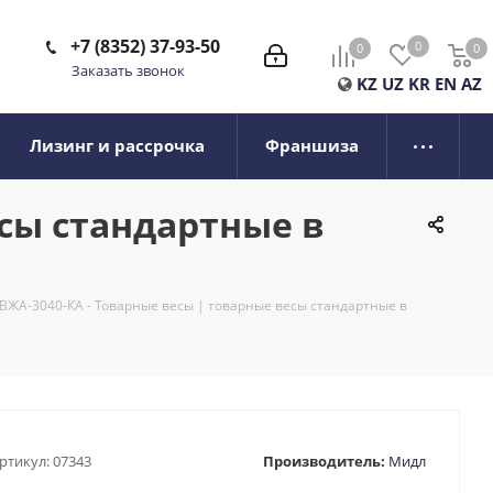
+7 (8352) 37-93-50
0
0
0
0
Заказать звонок
KZ
UZ
KR
EN
AZ
Лизинг и рассрочка
Франшиза
есы стандартные в
ВЖА-3040-КА - Товарные весы | товарные весы стандартные в
ртикул:
07343
Производитель:
Мидл