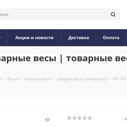
Акции и новости
Доставка
Оплата
варные весы | товарные в
-
Весы
-
Товарные весы
-
товарные весы стандартные
-
МП-150-
А