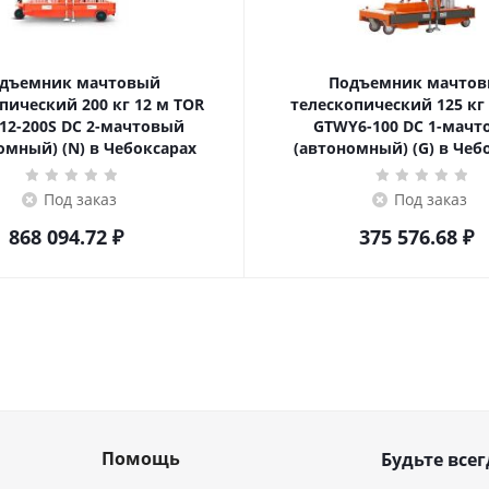
дъемник мачтовый
Подъемник мачто
ский 200 кг 12 м TOR
телескопический 125 кг 6 м TOR
12-200S DC 2-мачтовый
GTWY6-100 DC 1-мач
омный) (N) в Чебоксарах
(автономный) (G) в Чеб
Под заказ
Под заказ
868 094.72
₽
375 576.68
₽
Помощь
Будьте всег