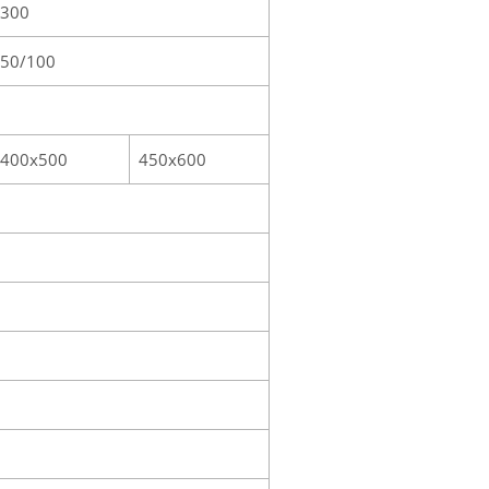
300
50/100
400х500
450х600