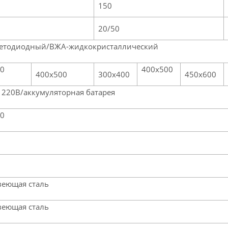
150
20/50
ветодиодный/ВЖА-жидкокристаллический
00
400х500
400х500
300х400
450х600
и 220В/аккумуляторная батарея
40
еющая сталь
еющая сталь