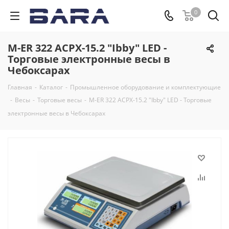
0
M-ER 322 ACPX-15.2 "Ibby" LED -
Торговые электронные весы в
Чебоксарах
Главная
-
Каталог
-
Промышленное оборудование и комплектующие
-
Весы
-
Торговые весы
-
M-ER 322 ACPX-15.2 "Ibby" LED - Торговые
электронные весы в Чебоксарах