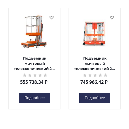
Подъемник
Подъемник
мачтовый
мачтовый
телескопический 200
телескопический 200
кг 6 м TOR GTWY6-200S
кг 10 м TOR GTWY10-
DC 2-мачтовый
200S DC 2-мачтовый
555 738.34
₽
745 966.42
₽
(автономный) (G) в
(автономный) (N) в
Чебоксарах
Чебоксарах
Подробнее
Подробнее