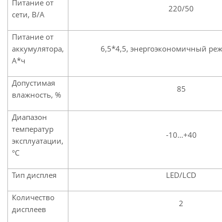
Питание от
220/50
сети, В/А
Питание от
аккумулятора,
6,5*4,5, энергоэкономичный ре
А*ч
Допустимая
85
влажность, %
Диапазон
температур
-10…+40
эксплуатации,
°С
Тип дисплея
LED/LCD
Количество
2
дисплеев