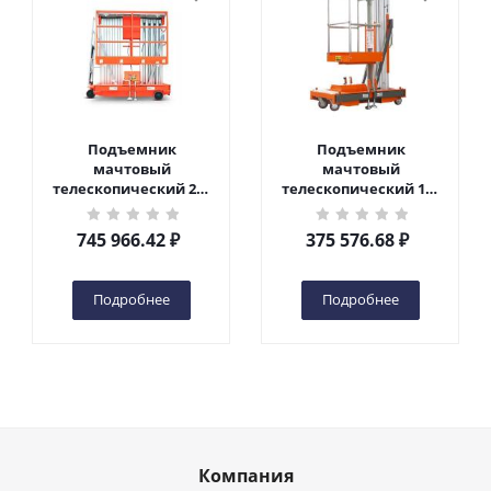
Подъемник
Подъемник
мачтовый
мачтовый
телескопический 200
телескопический 125
кг 10 м TOR GTWY10-
кг 6 м TOR GTWY6-100
200S DC 2-мачтовый
DC 1-мачтовый
745 966.42
₽
375 576.68
₽
(автономный) (N) в
(автономный) (G) в
Чебоксарах
Чебоксарах
Подробнее
Подробнее
Компания