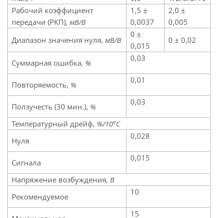
Рабочий коэффициент
1,5 ±
2,0 ±
передачи (РКП),
мВ/В
0,0037
0,005
0 ±
Диапазон значения нуля,
мВ/В
0 ± 0,02
0,015
0,03
Суммарная ошибка,
%
0,01
Повторяемость,
%
0,03
Ползучесть (30 мин.),
%
Температурный дрейф,
%/10°C
0,028
Нуля
0,015
Сигнала
Напряжение возбуждения,
В
10
Рекомендуемое
15