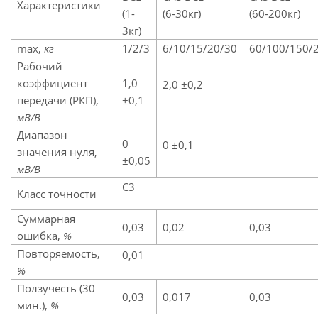
Характеристики
(1-
(6-30кг)
(60-200кг)
3кг)
max,
кг
1/2/3
6/10/15/20/30
60/100/150/
Рабочий
коэффициент
1,0
2,0 ±0,2
передачи (РКП),
±0,1
мВ/В
Диапазон
0
0 ±0,1
значения нуля,
±0,05
мВ/В
C3
Класс точности
Суммарная
0,03
0,02
0,03
ошибка,
%
Повторяемость,
0,01
%
Ползучесть (30
0,03
0,017
0,03
мин.),
%