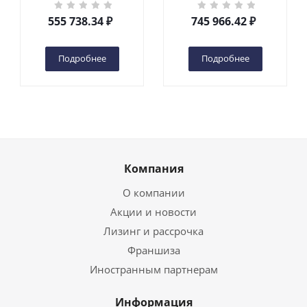
кг 6 м TOR GTWY6-200S
кг 10 м TOR GTWY10-
DC 2-мачтовый
200S DC 2-мачтовый
555 738.34
₽
745 966.42
₽
(автономный) (G) в
(автономный) (N) в
Чебоксарах
Чебоксарах
Подробнее
Подробнее
Компания
О компании
Акции и новости
Лизинг и рассрочка
Франшиза
Иностранным партнерам
Информация