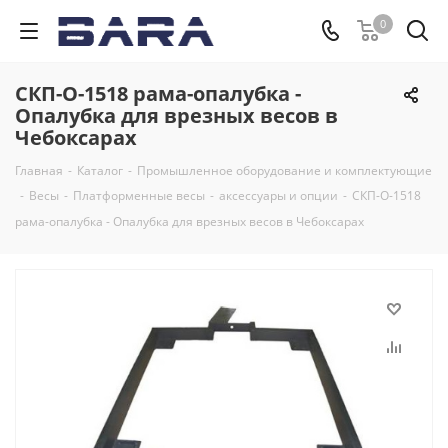
0
СКП-О-1518 рама-опалубка -
Опалубка для врезных весов в
Чебоксарах
Главная
-
Каталог
-
Промышленное оборудование и комплектующие
-
Весы
-
Платформенные весы
-
аксессуары и опции
-
СКП-О-1518
рама-опалубка - Опалубка для врезных весов в Чебоксарах