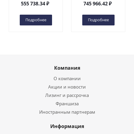
DC 2-мачтовый
200S DC 2-мачтовый
555 738.34
₽
745 966.42
₽
(автономный) (G) в
(автономный) (N) в
Чебоксарах
Чебоксарах
Подробнее
Подробнее
Компания
О компании
Акции и новости
Лизинг и рассрочка
Франшиза
Иностранным партнерам
Информация