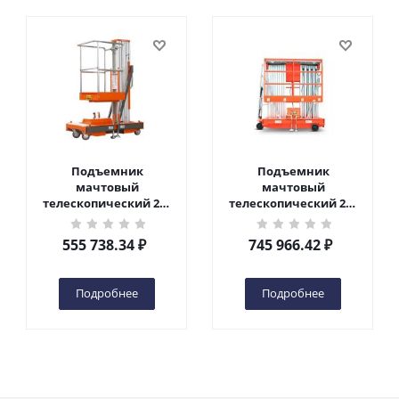
Подъемник
Подъемник
мачтовый
мачтовый
телескопический 200
телескопический 200
кг 6 м TOR GTWY6-200S
кг 10 м TOR GTWY10-
DC 2-мачтовый
200S DC 2-мачтовый
555 738.34
₽
745 966.42
₽
(автономный) (G) в
(автономный) (N) в
Чебоксарах
Чебоксарах
Подробнее
Подробнее