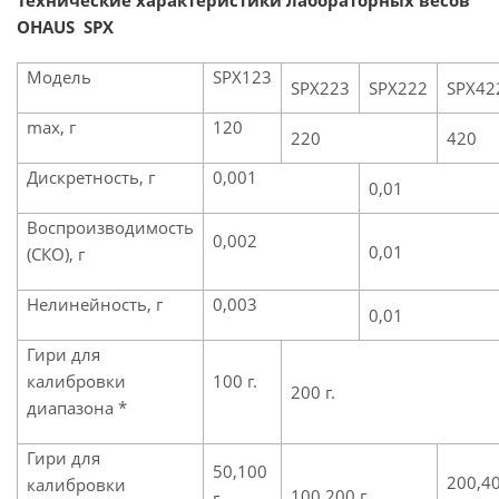
Технические характеристики лабораторных весов
OHAUS SPX
Модель
SPX123
SPX223
SPX222
SPX42
max, г
120
220
420
Дискретность, г
0,001
0,01
Воспроизводимость
0,002
0,01
(СКО), г
Нелинейность, г
0,003
0,01
Гири для
калибровки
100 г.
200 г.
диапазона *
Гири для
50,100
200,4
калибровки
100,200 г.
г.