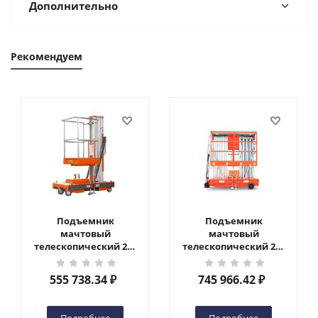
Дополнительно
Рекомендуем
Подъемник
Подъемник
мачтовый
мачтовый
телескопический 200
телескопический 200
кг 6 м TOR GTWY6-200S
кг 10 м TOR GTWY10-
DC 2-мачтовый
200S DC 2-мачтовый
555 738.34
₽
745 966.42
₽
(автономный) (G) в
(автономный) (N) в
Чебоксарах
Чебоксарах