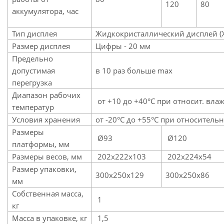
120
80
аккумулятора, час
Тип дисплея
Жидкокристаллический дисплей
Размер дисплея
Цифры - 20 мм
Предельно
допустимая
в 10 раз больше max
перегрузка
Диапазон рабочих
от +10 до +40°С при относит. влаж
температур
Условия хранения
от -20°С до +55°С при относитель
Размеры
Ø93
Ø120
платформы, мм
Размеры весов, мм
202х222х103
202х224х5
Размер упаковки,
300х250х129
300х250х86
мм
Собственная масса,
1
кг
Масса в упаковке, кг
1,5