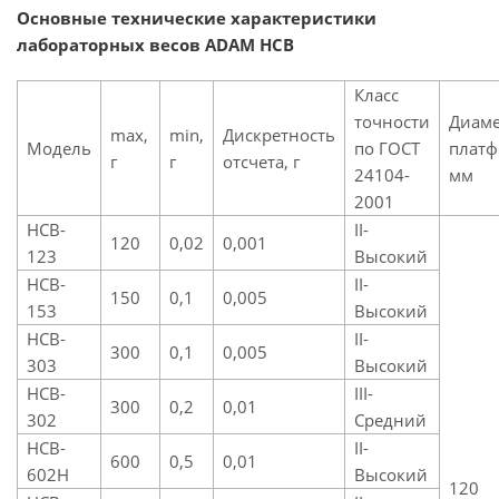
Основные технические характеристики
лабораторных весов
ADAM HCB
Класс
точности
Диаме
max,
min,
Дискретность
Модель
по ГОСТ
платф
г
г
отсчета, г
24104-
мм
2001
HCB-
II-
120
0,02
0,001
123
Высокий
HCB-
II-
150
0,1
0,005
153
Высокий
HCB-
II-
300
0,1
0,005
303
Высокий
HCB-
III-
300
0,2
0,01
302
Средний
HCB-
II-
600
0,5
0,01
602H
Высокий
120