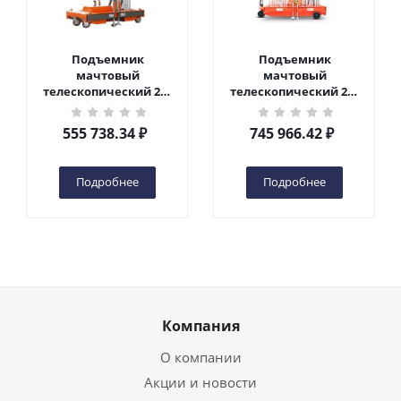
Подъемник
Подъемник
мачтовый
мачтовый
телескопический 200
телескопический 200
кг 6 м TOR GTWY6-200S
кг 10 м TOR GTWY10-
DC 2-мачтовый
200S DC 2-мачтовый
555 738.34
₽
745 966.42
₽
(автономный) (G) в
(автономный) (N) в
Чебоксарах
Чебоксарах
Подробнее
Подробнее
Компания
О компании
Акции и новости