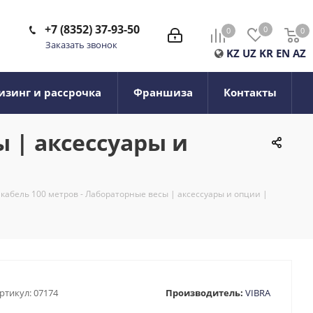
+7 (8352) 37-93-50
0
0
0
0
Заказать звонок
KZ
UZ
KR
EN
AZ
изинг и рассрочка
Франшиза
Контакты
ы | аксессуары и
 кабель 100 метров - Лабораторные весы | аксессуары и опции |
ртикул:
07174
Производитель:
VIBRA