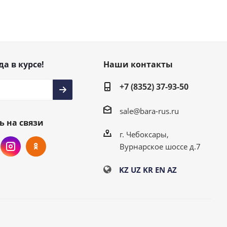
да в курсе!
Наши контакты
+7 (8352) 37-93-50
sale@bara-rus.ru
ь на связи
г. Чебоксары,
Вурнарское шоссе д.7
KZ
UZ
KR
EN
AZ