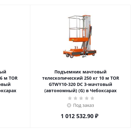
вый
Подъемник мачтовый
телескопический 250 кг 10 м TOR
товый
GTWY10-320 DC 3-мачтовый
оксарах
(автономный) (G) в Чебоксарах
Под заказ
1 012 532.90
₽