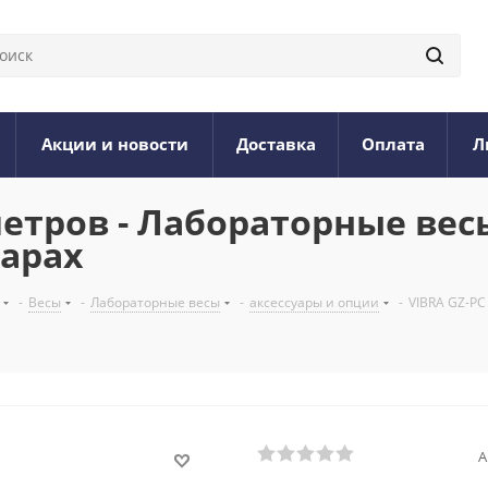
Акции и новости
Доставка
Оплата
Л
метров - Лабораторные вес
сарах
-
Весы
-
Лабораторные весы
-
аксессуары и опции
-
VIBRA GZ-PC
А