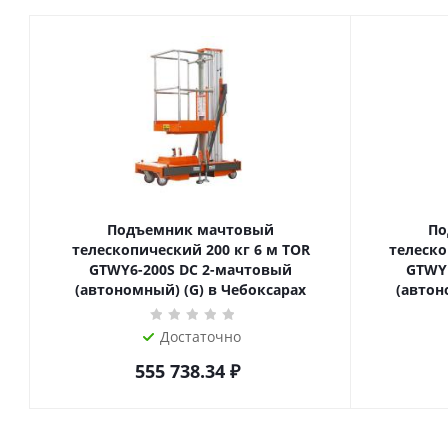
Подъемник мачтовый
По
телескопический 200 кг 6 м TOR
телескопиче
GTWY6-200S DC 2-мачтовый
GTWY
(автономный) (G) в Чебоксарах
(автон
Достаточно
555 738.34
₽