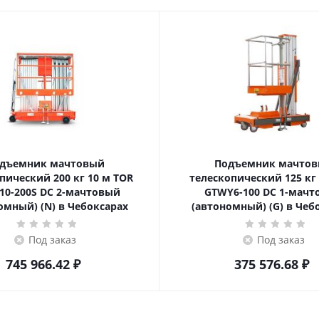
дъемник мачтовый
Подъемник мачто
ский 200 кг 10 м TOR
телескопический 125 кг 6 м TOR
10-200S DC 2-мачтовый
GTWY6-100 DC 1-мач
омный) (N) в Чебоксарах
(автономный) (G) в Чеб
Под заказ
Под заказ
745 966.42
₽
375 576.68
₽