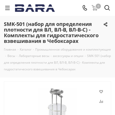
0
SMK-501 (набор для определения
плотности для ВЛ, ВЛ-В, ВЛ-В-С) -
Комплекты для гидростатического
взвешивания в Чебоксарах
Главная
-
Каталог
-
Промышленное оборудование и комплектующие
-
Весы
-
Лабораторные весы
-
аксессуары и опции
-
SMK-501 (набор
для определения плотности для ВЛ, ВЛ-В, ВЛ-В-С) - Комплекты для
гидростатического взвешивания в Чебоксарах