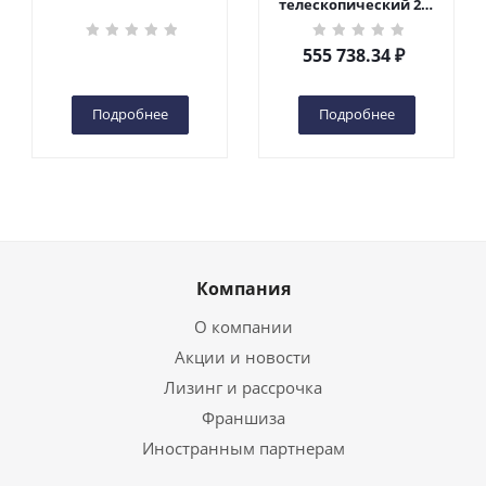
телескопический 200
кг 6 м TOR GTWY6-200S
DC 2-мачтовый
555 738.34
₽
(автономный) (G) в
Чебоксарах
Подробнее
Подробнее
Компания
О компании
Акции и новости
Лизинг и рассрочка
Франшиза
Иностранным партнерам