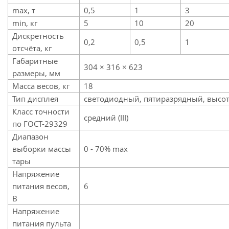
max, т
0,5
1
3
min, кг
5
10
20
Дискретность
0,2
0,5
1
отсчёта, кг
Габаритные
304 × 316 × 623
размеры, мм
Масса весов, кг
18
Тип дисплея
светодиодный, пятиразрядный, высот
Класс точности
средний (III)
по ГОСТ-29329
Диапазон
выборки массы
0 - 70% max
тары
Напряжение
питания весов,
6
В
Напряжение
питания пульта