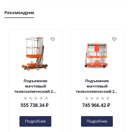
Рекомендуем
Подъемник
Подъемник
мачтовый
мачтовый
телескопический 200
телескопический 200
кг 6 м TOR GTWY6-200S
кг 10 м TOR GTWY10-
DC 2-мачтовый
200S DC 2-мачтовый
555 738.34
₽
745 966.42
₽
(автономный) (G) в
(автономный) (N) в
Чебоксарах
Чебоксарах
Подробнее
Подробнее