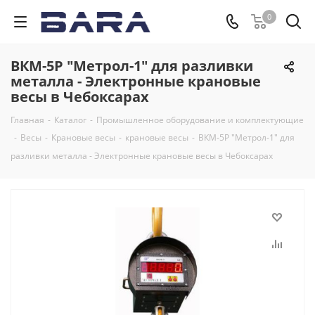
0
ВКМ-5Р "Метрол-1" для разливки
металла - Электронные крановые
весы в Чебоксарах
Главная
-
Каталог
-
Промышленное оборудование и комплектующие
-
Весы
-
Крановые весы
-
крановые весы
-
ВКМ-5Р "Метрол-1" для
разливки металла - Электронные крановые весы в Чебоксарах