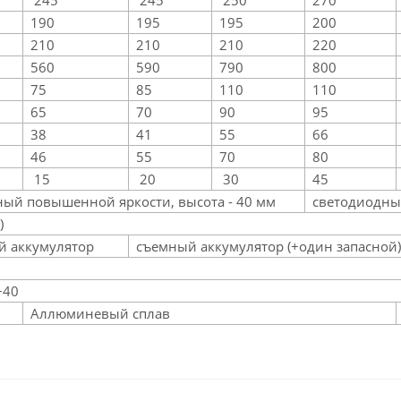
245
245
250
270
190
195
195
200
210
210
210
220
560
590
790
800
75
85
110
110
65
70
90
95
38
41
55
66
46
55
70
80
15
20
30
45
ный повышенной яркости, высота - 40 мм
светодиодны
III)
й аккумулятор
съемный аккумулятор (+один запасно
+40
Аллюминевый сплав