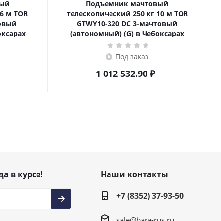
вый
Подъемник мачтовый
телескопический 250 кг 10 м TOR
товый
GTWY10-320 DC 3-мачтовый
оксарах
(автономный) (G) в Чебоксарах
Под заказ
1 012 532.90
₽
да в курсе!
Наши контакты
+7 (8352) 37-93-50
sale@bara-rus.ru