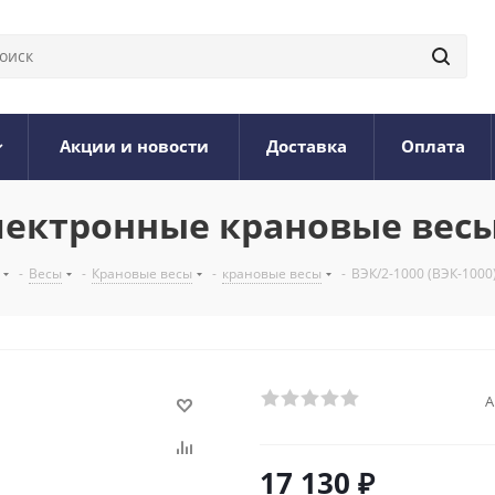
Акции и новости
Доставка
Оплата
 Электронные крановые вес
-
Весы
-
Крановые весы
-
крановые весы
-
ВЭК/2-1000 (ВЭК-1000
А
17 130
₽