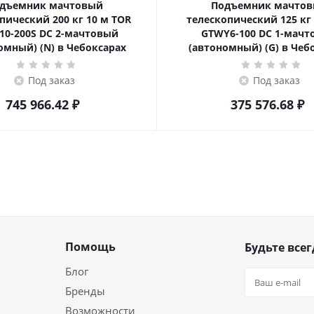
дъемник мачтовый
Подъемник мачто
ский 200 кг 10 м TOR
телескопический 125 кг 6 м TOR
10-200S DC 2-мачтовый
GTWY6-100 DC 1-мач
омный) (N) в Чебоксарах
(автономный) (G) в Чеб
Под заказ
Под заказ
745 966.42
₽
375 576.68
₽
Помощь
Будьте всег
Блог
Бренды
Возможности