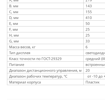
A, мм
219
B. мм
143
С, мм
155
D, мм
410
Е, мм
50
F, мм
25
H, мм
25
G, мм
33
Масса весов, кг
6
Тип дисплея
светодиод
Класс точности по ГОСТ-29329
средний (
Питание
встроенны
Диапазон дистанционного управления, м
20
Диапазон рабочих температур, °C
от -10 до 
Материал корпуса
Пластик