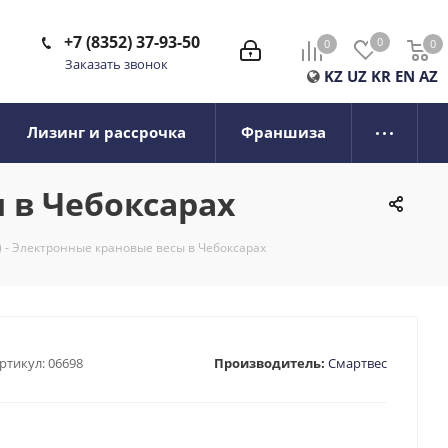
+7 (8352) 37-93-50
0
0
0
0
Заказать звонок
KZ
UZ
KR
EN
AZ
Лизинг и рассрочка
Франшиза
ы в Чебоксарах
) - Электронные крановые весы в Чебоксарах
ртикул:
06698
Производитель:
Смартвес