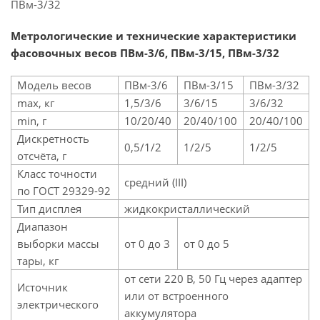
ПВм-3/32
Метрологические и технические характеристики
фасовочных весов ПВм-3/6, ПВм-3/15, ПВм-3/32
Модель весов
ПВм-3/6
ПВм-3/15
ПВм-3/32
max, кг
1,5/3/6
3/6/15
3/6/32
min, г
10/20/40
20/40/100
20/40/100
Дискретность
0,5/1/2
1/2/5
1/2/5
отсчёта, г
Класс точности
средний (III)
по ГОСТ 29329-92
Тип дисплея
жидкокристаллический
Диапазон
выборки массы
от 0 до 3
от 0 до 5
тары, кг
от сети 220 В, 50 Гц через адаптер
Источник
или от встроенного
электрического
аккумулятора