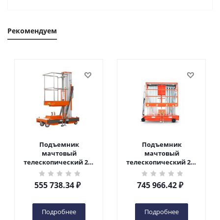
Рекомендуем
Подъемник
Подъемник
мачтовый
мачтовый
телескопический 200
телескопический 200
кг 6 м TOR GTWY6-200S
кг 10 м TOR GTWY10-
DC 2-мачтовый
200S DC 2-мачтовый
555 738.34
₽
745 966.42
₽
(автономный) (G) в
(автономный) (N) в
Чебоксарах
Чебоксарах
Подробнее
Подробнее