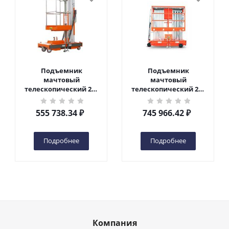
Подъемник
Подъемник
мачтовый
мачтовый
телескопический 200
телескопический 200
кг 6 м TOR GTWY6-200S
кг 10 м TOR GTWY10-
DC 2-мачтовый
200S DC 2-мачтовый
555 738.34
₽
745 966.42
₽
(автономный) (G) в
(автономный) (N) в
Чебоксарах
Чебоксарах
Подробнее
Подробнее
Компания