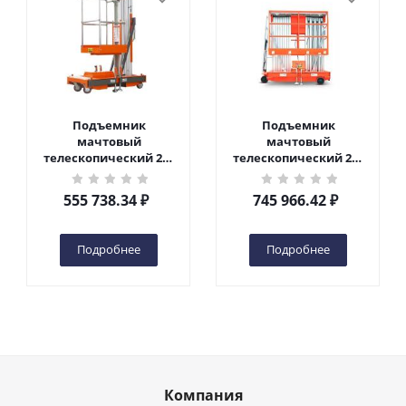
Подъемник
Подъемник
мачтовый
мачтовый
телескопический 200
телескопический 200
кг 6 м TOR GTWY6-200S
кг 10 м TOR GTWY10-
DC 2-мачтовый
200S DC 2-мачтовый
555 738.34
₽
745 966.42
₽
(автономный) (G) в
(автономный) (N) в
Чебоксарах
Чебоксарах
Подробнее
Подробнее
Компания