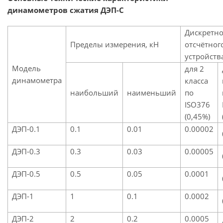
динамометров сжатия ДЭП-С
Дискретно
Пределы измерения, кН
отсчётног
устройств
Модель
для 2
динамометра
класса
наибольший
наименьший
по
ISO376
(0,45%)
ДЭП-0.1
0.1
0.01
0.00002
ДЭП-0.3
0.3
0.03
0.00005
ДЭП-0.5
0.5
0.05
0.0001
ДЭП-1
1
0.1
0.0002
ДЭП-2
2
0.2
0.0005