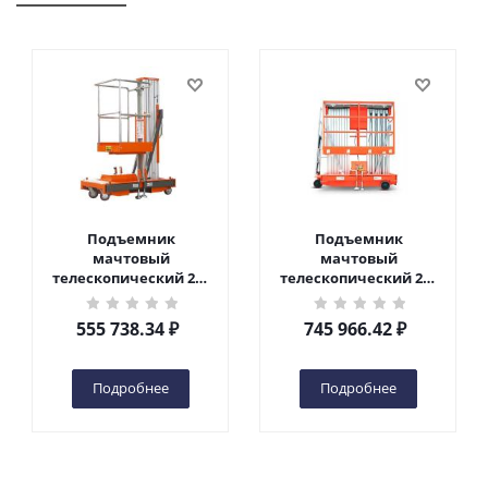
Подъемник
Подъемник
мачтовый
мачтовый
телескопический 200
телескопический 200
кг 6 м TOR GTWY6-200S
кг 10 м TOR GTWY10-
DC 2-мачтовый
200S DC 2-мачтовый
555 738.34
₽
745 966.42
₽
(автономный) (G) в
(автономный) (N) в
Чебоксарах
Чебоксарах
Подробнее
Подробнее