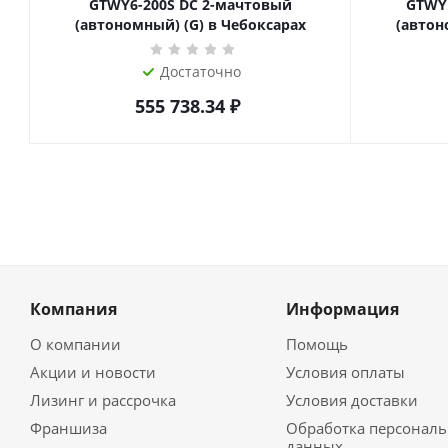
GTWY6-200S DC 2-мачтовый
GTWY
(автономный) (G) в Чебоксарах
(автон
Достаточно
555 738.34
₽
Компания
Информация
О компании
Помощь
Акции и новости
Условия оплаты
Лизинг и рассрочка
Условия доставки
Франшиза
Обработка персонал
данных