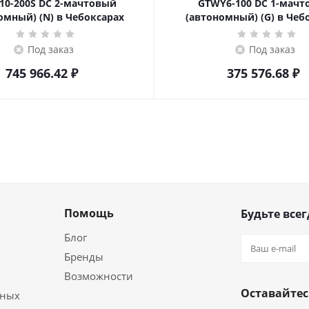
10-200S DC 2-мачтовый
GTWY6-100 DC 1-мач
омный) (N) в Чебоксарах
(автономный) (G) в Чеб
Под заказ
Под заказ
745 966.42
₽
375 576.68
₽
Помощь
Будьте всег
Блог
Бренды
Возможности
Оставайтес
ьных