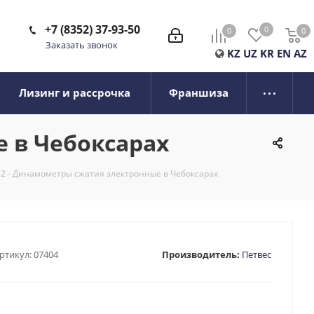
+7 (8352) 37-93-50
0
0
0
0
Заказать звонок
KZ
UZ
KR
EN
AZ
Лизинг и рассрочка
Франшиза
е в Чебоксарах
-2 - Динамометры сжатия электронные в Чебоксарах
ртикул:
07404
Производитель:
Петвес