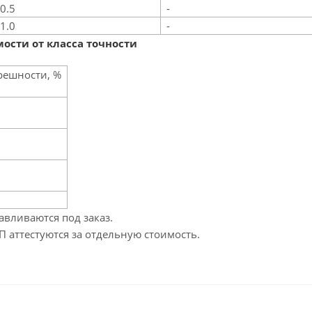
0.5
-
1.0
-
сти от класса точности
решности, %
авливаются под заказ.
 аттестуются за отдельную стоимость.