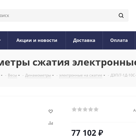
Акции и новости
Доставка
Оплата
ометры сжатия электронны
-
Весы
-
Динамометры
-
электронные на сжатие
-
ДЭП/7-1Д-10С
А
77 102
₽