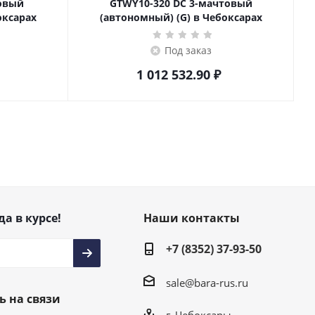
товый
GTWY10-320 DC 3-мачтовый
оксарах
(автономный) (G) в Чебоксарах
Под заказ
1 012 532.90
₽
да в курсе!
Наши контакты
+7 (8352) 37-93-50
sale@bara-rus.ru
ь на связи
г. Чебоксары,