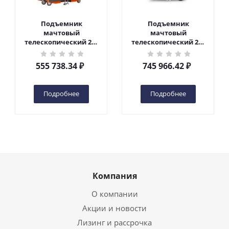
Подъемник
Подъемник
мачтовый
мачтовый
телескопический 200
телескопический 200
кг 6 м TOR GTWY6-200S
кг 10 м TOR GTWY10-
DC 2-мачтовый
200S DC 2-мачтовый
555 738.34
₽
745 966.42
₽
(автономный) (G) в
(автономный) (N) в
Чебоксарах
Чебоксарах
Подробнее
Подробнее
Компания
О компании
Акции и новости
Лизинг и рассрочка