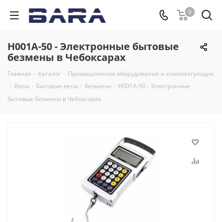
0
Н001А-50 - Электронные бытовые
безмены в Чебоксарах
Главная
-
Каталог
-
Промышленное оборудование и комплектующие
-
Весы
-
Бытовые весы
-
безмены
-
Н001А-50 - Электронные
бытовые безмены в Чебоксарах