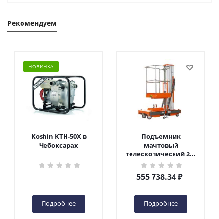
Рекомендуем
НОВИНКА
Koshin KTH-50X в
Подъемник
Чебоксарах
мачтовый
телескопический 200
кг 6 м TOR GTWY6-200S
DC 2-мачтовый
555 738.34
₽
(автономный) (G) в
Чебоксарах
Подробнее
Подробнее