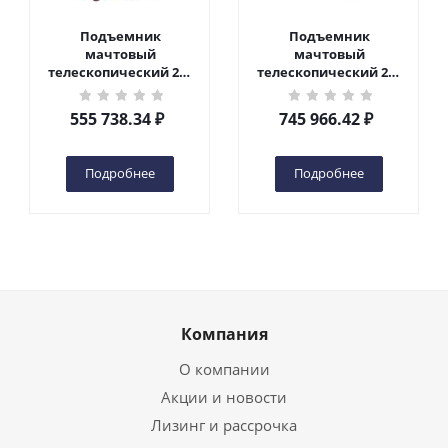
Подъемник
Подъемник
мачтовый
мачтовый
телескопический 200
телескопический 200
кг 6 м TOR GTWY6-200S
кг 10 м TOR GTWY10-
DC 2-мачтовый
200S DC 2-мачтовый
555 738.34
₽
745 966.42
₽
(автономный) (G) в
(автономный) (N) в
Чебоксарах
Чебоксарах
Подробнее
Подробнее
Компания
О компании
Акции и новости
Лизинг и рассрочка