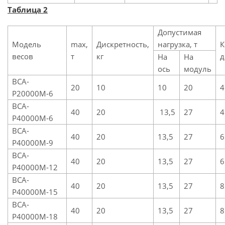
Таблица 2
Допустимая
Модель
max,
Дискретность,
нагрузка, т
К
весов
т
кг
д
На
На
ось
модуль
ВСА-
20
10
10
20
4
Р20000М-6
ВСА-
40
20
13,5
27
4
Р40000М-6
ВСА-
40
20
13,5
27
6
Р40000М-9
ВСА-
40
20
13,5
27
6
Р40000М-12
ВСА-
40
20
13,5
27
8
Р40000М-15
ВСА-
40
20
13,5
27
8
Р40000М-18