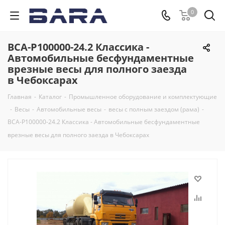
0
ВСА-Р100000-24.2 Классика -
Автомобильные бесфундаментные
врезные весы для полного заезда
в Чебоксарах
Главная
-
Каталог
-
Промышленное оборудование и комплектующие
-
Весы
-
Автомобильные весы
-
весы с полным заездом (рама)
-
ВСА-Р100000-24.2 Классика - Автомобильные бесфундаментные
врезные весы для полного заезда в Чебоксарах