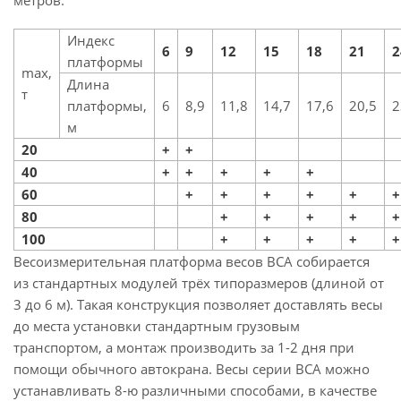
метров:
Индекс
6
9
12
15
18
21
2
платформы
max,
Длина
т
платформы,
6
8,9
11,8
14,7
17,6
20,5
2
м
20
+
+
40
+
+
+
+
+
60
+
+
+
+
+
+
80
+
+
+
+
+
100
+
+
+
+
+
Весоизмерительная платформа весов ВСА собирается
из стандартных модулей трёх типоразмеров (длиной от
3 до 6 м). Такая конструкция позволяет доставлять весы
до места установки стандартным грузовым
транспортом, а монтаж производить за 1-2 дня при
помощи обычного автокрана. Весы серии ВСА можно
устанавливать 8-ю различными способами, в качестве