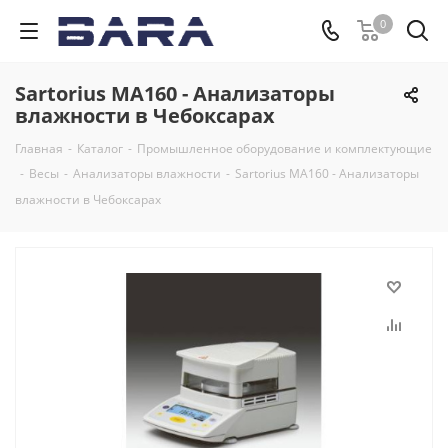
0
Sartorius MA160 - Анализаторы
влажности в Чебоксарах
Главная
-
Каталог
-
Промышленное оборудование и комплектующие
-
Весы
-
Анализаторы влажности
-
Sartorius MA160 - Анализаторы
влажности в Чебоксарах