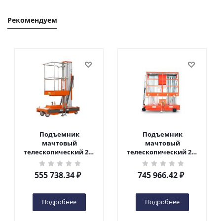
Рекомендуем
Подъемник
Подъемник
мачтовый
мачтовый
телескопический 200
телескопический 200
кг 6 м TOR GTWY6-200S
кг 10 м TOR GTWY10-
DC 2-мачтовый
200S DC 2-мачтовый
555 738.34
₽
745 966.42
₽
(автономный) (G) в
(автономный) (N) в
Чебоксарах
Чебоксарах
Подробнее
Подробнее