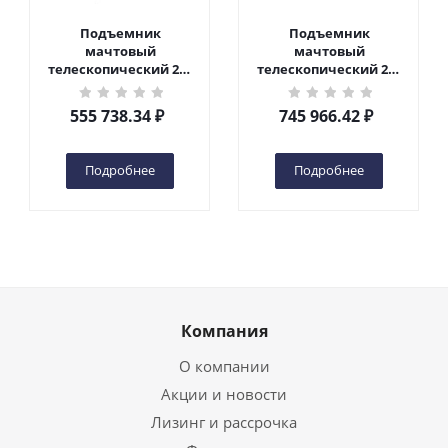
Подъемник
Подъемник
мачтовый
мачтовый
телескопический 200
телескопический 200
кг 6 м TOR GTWY6-200S
кг 10 м TOR GTWY10-
DC 2-мачтовый
200S DC 2-мачтовый
555 738.34
₽
745 966.42
₽
(автономный) (G) в
(автономный) (N) в
Чебоксарах
Чебоксарах
Подробнее
Подробнее
Компания
О компании
Акции и новости
Лизинг и рассрочка