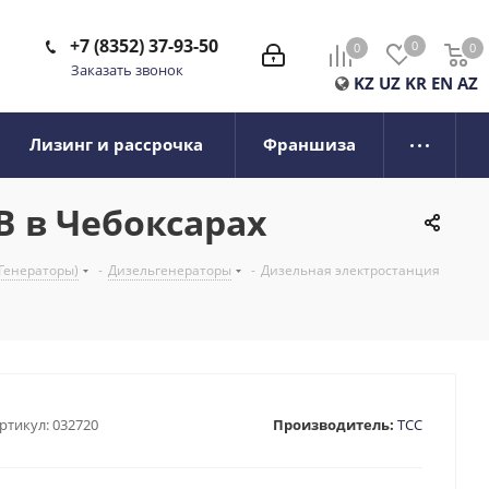
+7 (8352) 37-93-50
0
0
0
0
Заказать звонок
KZ
UZ
KR
EN
AZ
Лизинг и рассрочка
Франшиза
B в Чебоксарах
Генераторы)
-
Дизельгенераторы
-
Дизельная электростанция
ртикул:
032720
Производитель:
ТСС