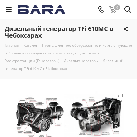
0
Дизельный генератор TFi 610MC в
Чебоксарах
Главная
-
Каталог
-
Промышленное оборудование и комплектующие
-
Силовое оборудование и комплектующие к ним
-
Электростанции (Генераторы)
-
Дизельгенераторы
-
Дизельный
генератор TFi 610MC в Чебоксарах