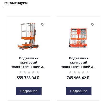
Рекомендуем
Подъемник
Подъемник
мачтовый
мачтовый
телескопический 200
телескопический 200
кг 6 м TOR GTWY6-200S
кг 10 м TOR GTWY10-
DC 2-мачтовый
200S DC 2-мачтовый
555 738.34
₽
745 966.42
₽
(автономный) (G) в
(автономный) (N) в
Чебоксарах
Чебоксарах
Подробнее
Подробнее