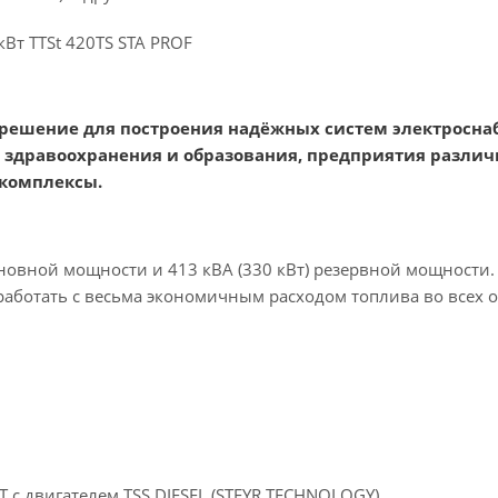
Вт TTSt 420TS STA PROF
кое решение для построения надёжных систем электрос
 здравоохранения и образования, предприятия разли
 комплексы.
 основной мощности и 413 кВА (330 кВт) резервной мощности
работать с весьма экономичным расходом топлива во всех 
Т с двигателем TSS DIESEL (STEYR TECHNOLOGY)