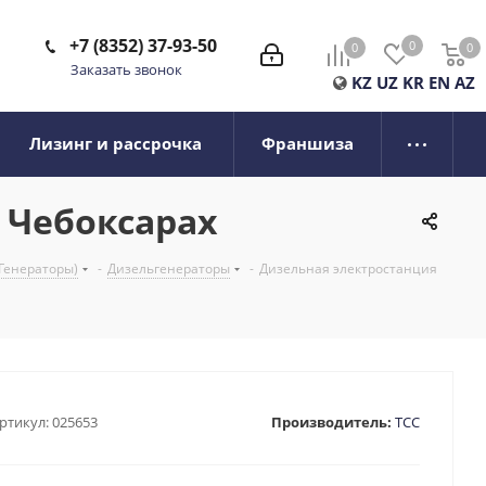
+7 (8352) 37-93-50
0
0
0
0
Заказать звонок
KZ
UZ
KR
EN
AZ
Лизинг и рассрочка
Франшиза
в Чебоксарах
Генераторы)
-
Дизельгенераторы
-
Дизельная электростанция
ртикул:
025653
Производитель:
ТСС