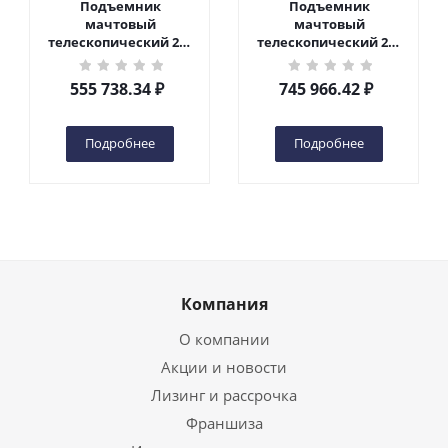
Подъемник
Подъемник
мачтовый
мачтовый
телескопический 200
телескопический 200
кг 6 м TOR GTWY6-200S
кг 10 м TOR GTWY10-
DC 2-мачтовый
200S DC 2-мачтовый
555 738.34
₽
745 966.42
₽
(автономный) (G) в
(автономный) (N) в
Чебоксарах
Чебоксарах
Подробнее
Подробнее
Компания
О компании
Акции и новости
Лизинг и рассрочка
Франшиза