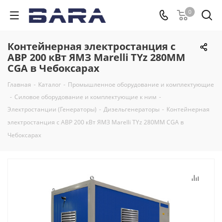
0
Контейнерная электростанция с
АВР 200 кВт ЯМЗ Marelli TYz 280MM
CGA в Чебоксарах
Главная
-
Каталог
-
Промышленное оборудование и комплектующие
-
Силовое оборудование и комплектующие к ним
-
Электростанции (Генераторы)
-
Дизельгенераторы
-
Контейнерная
электростанция с АВР 200 кВт ЯМЗ Marelli TYz 280MM CGA в
Чебоксарах