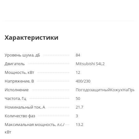
Максимальная мощность, л.с./
13.2
кВт
Тип масла
Класс CF или CH-4 согласно
классификации API
Количество цилиндров
4
Размеры внешние, мм
2200х750х1400
(ВхШхГ)
Вес, кг
420
Гарантия
36 месяцев/2000 моточасов
Отзывы
Задать вопрос
Дополнительно