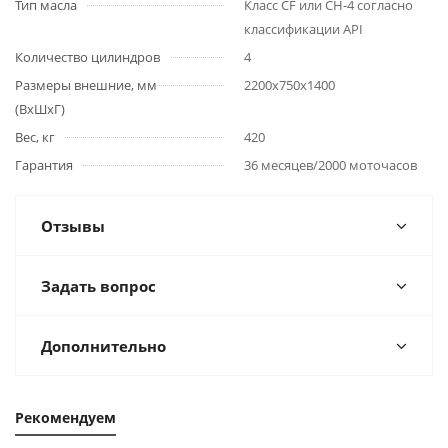
Рекомендуем
Подъемник
Подъемник
мачтовый
мачтовый
телескопический 200
телескопический 200
кг 6 м TOR GTWY6-200S
кг 10 м TOR GTWY10-
DC 2-мачтовый
200S DC 2-мачтовый
555 738.34
₽
745 966.42
₽
(автономный) (G) в
(автономный) (N) в
Чебоксарах
Чебоксарах
Подробнее
Подробнее