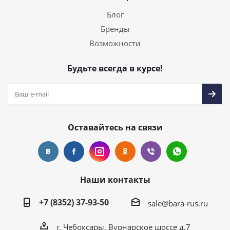
+7 (8352) 37-93-50
sale@bara-rus.ru
г. Чебоксары, Вурнарское шоссе д.7
KZ
UZ
KR
EN
AZ
2026 © «BARA» - интернет-магазин оборудования и
материалов для строительства, промышленности и
склада
Создание и развитие сайта