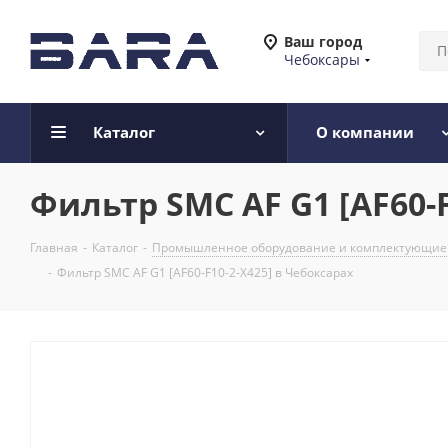
Ваш город
Чебоксары
Каталог
О компании
Фильтр SMC AF G1 [AF60-F
Главная
-
Каталог
-
Промышленное оборудование и комплектующие
-
Фильтр SMC AF G1 [AF60-F10-2-X425] в Чебоксарах