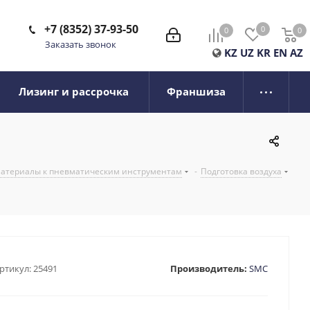
+7 (8352) 37-93-50
0
0
0
0
Заказать звонок
KZ
UZ
KR
EN
AZ
Лизинг и рассрочка
Франшиза
 материалы к пневматическим инструментам
-
Подготовка воздуха
ртикул:
25491
Производитель:
SMC