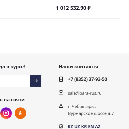
1 012 532.90
₽
да в курсе!
Наши контакты
+7 (8352) 37-93-50
sale@bara-rus.ru
ь на связи
г. Чебоксары,
Вурнарское шоссе д.7
KZ
UZ
KR
EN
AZ