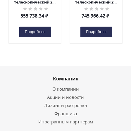
телескопический 200
телескопический 200
кг 6 м TOR GTWY6-200S
кг 10 м TOR GTWY10-
DC 2-мачтовый
200S DC 2-мачтовый
555 738.34
₽
745 966.42
₽
(автономный) (G) в
(автономный) (N) в
Чебоксарах
Чебоксарах
Подробнее
Подробнее
Компания
О компании
Акции и новости
Лизинг и рассрочка
Франшиза
Иностранным партнерам