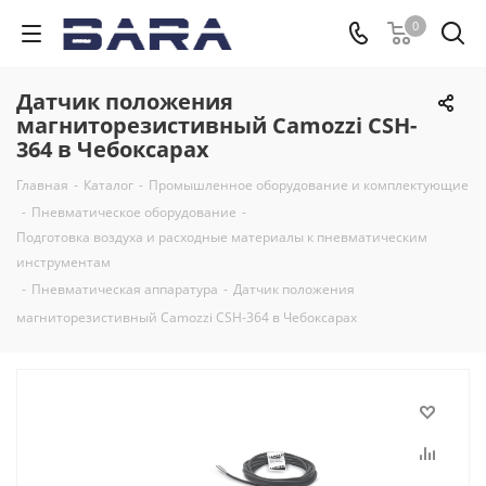
0
Датчик положения
магниторезистивный Camozzi CSH-
364 в Чебоксарах
Главная
-
Каталог
-
Промышленное оборудование и комплектующие
-
Пневматическое оборудование
-
Подготовка воздуха и расходные материалы к пневматическим
инструментам
-
Пневматическая аппаратура
-
Датчик положения
магниторезистивный Camozzi CSH-364 в Чебоксарах