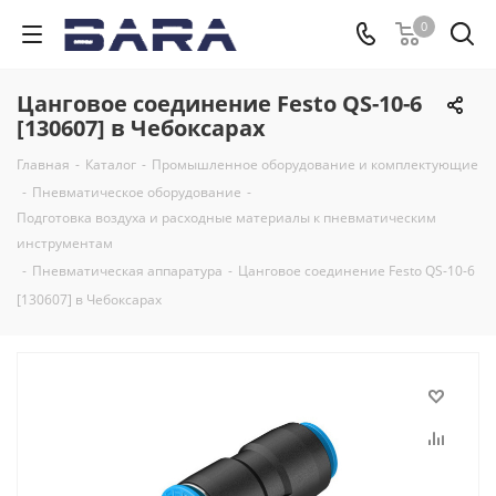
0
Цанговое соединение Festo QS-10-6
[130607] в Чебоксарах
Главная
-
Каталог
-
Промышленное оборудование и комплектующие
-
Пневматическое оборудование
-
Подготовка воздуха и расходные материалы к пневматическим
инструментам
-
Пневматическая аппаратура
-
Цанговое соединение Festo QS-10-6
[130607] в Чебоксарах