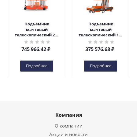
Подъемник
Подъемник
мачтовый
мачтовый
телескопический 200
телескопический 125
кг 10 м TOR GTWY10-
кг 6 м TOR GTWY6-100
200S DC 2-мачтовый
DC 1-мачтовый
745 966.42
₽
375 576.68
₽
(автономный) (N) в
(автономный) (G) в
Чебоксарах
Чебоксарах
Подробнее
Подробнее
Компания
О компании
Акции и новости