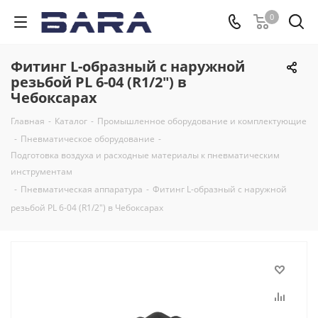
0
Фитинг L-образный с наружной
резьбой PL 6-04 (R1/2") в
Чебоксарах
Главная
-
Каталог
-
Промышленное оборудование и комплектующие
-
Пневматическое оборудование
-
Подготовка воздуха и расходные материалы к пневматическим
инструментам
-
Пневматическая аппаратура
-
Фитинг L-образный с наружной
резьбой PL 6-04 (R1/2") в Чебоксарах