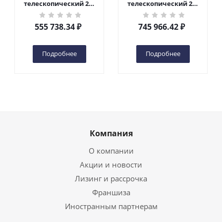
телескопический 200
телескопический 200
кг 6 м TOR GTWY6-200S
кг 10 м TOR GTWY10-
DC 2-мачтовый
200S DC 2-мачтовый
555 738.34
₽
745 966.42
₽
(автономный) (G) в
(автономный) (N) в
Чебоксарах
Чебоксарах
Подробнее
Подробнее
Компания
О компании
Акции и новости
Лизинг и рассрочка
Франшиза
Иностранным партнерам