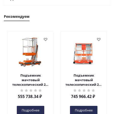
Рекомендуем
Подъемник
Подъемник
мачтовый
мачтовый
телескопический 200
телескопический 200
кг 6 м TOR GTWY6-200S
кг 10 м TOR GTWY10-
DC 2-мачтовый
200S DC 2-мачтовый
555 738.34
₽
745 966.42
₽
(автономный) (G) в
(автономный) (N) в
Чебоксарах
Чебоксарах
Подробнее
Подробнее